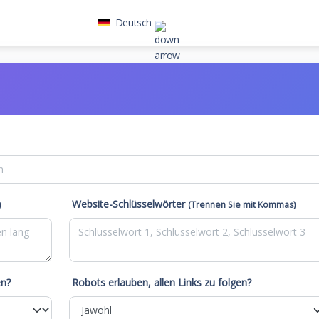
Deutsch
العربية
Deutsch
English
Español
Français
Italiano
Website-Schlüsselwörter
Português
)
(Trennen Sie mit Kommas)
Русский
Türkçe
en?
Robots erlauben, allen Links zu folgen?
Tiếng Việt