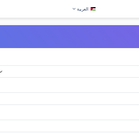
العربية
العربية
Deutsch
English
Español
Français
Italiano
Português
Русский
Türkçe
Tiếng Việt